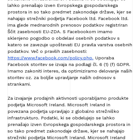
lahko prenašajo izven Evropskega gospodarskega
prostora in so tako predmet zakonodaje države, kjer se
nahajajo strežniki podjetja Facebook ltd. Facebook ltd.
ima glede mednarodnih prenosov podatkov registriran
Ščit zasebnosti EU-ZDA. S Facebookom imamo
sklenjeno pogodbo o obdelavi osebnih podatkov s
katero se zavezuje upoštevati EU pravila varstva osebnih
podatkov. Več o pravilih zasebnosti:
https://www.facebook.com/policy.php.
Uporaba
Facebook storitev se izvaja na podlagi čl. 6 (1) (f) GDPR.
Imamo zakoniti interes, da optimiziramo delovanje naših
storitev oz. za boljše upravljanje naših odnosov s
strankami.
Za izvajanje prodajnih aktivnosti uporabljamo produkte
podjetja Microsoft Ireland. Microsoft Ireland in
povezana podjetja upravljajo z globalno strežniško
infrastrukturo. Podatki, ki se obdelujejo se lahko
prenašajo izven Evropskega gospodarskega prostora in
so tako predmet zakonodaje države, kjer se nahajajo
strežniki podjetja Microsoft Ireland. Microsoft Ireland