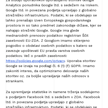
Za študijo uporabnikov uporabljamo storitev Google
Analytics ponudnika Google ltd. s sedežem na Irskem.
Google ltd. in povezana podjetja upravljajo z globalno
strežniško infrastrukturo. Podatki, ki se obdelujejo se
lahko prenašajo izven Evropskega gospodarskega
prostora in so tako predmet zakonodaje države, kjer se
nahajajo strežniki Google. Google ima glede
mednarodnih prenosov podatkov registriran Ščit
zasebnosti EU-ZDA. Z Googlom imamo sklenjeno
pogodbo o obdelavi osebnih podatkov s katero se
zavezuje upoštevati EU pravila varstva osebnih
podatkov. Več o pravilih zasebnosti:
https://policies.google.com/privacy
. Uporaba storitev
Google se izvaja na podlagi čl. 6 (1) (f) GDPR. Imamo
zakoniti interes, da optimiziramo delovanje naših
storitev oz. za boljše upravljanje naših odnosov s
strankami.
Za spremljanje statistike in namene trženja sodelujemo
s podjetjem Facebook ltd. s sedežem v ZDA. Facebook
ltd. in povezana podjetja upravljajo z globalno
strežniško infrastrukturo. Podatki, ki se obdelujejo se