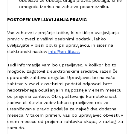
obdelavo že obstaja druga pravna podlaga, ki ne
omogoča izbrisa na zahtevo posameznika.
POSTOPEK UVELJAVLJANJA PRAVIC
Vse zahteve iz prejšnje točke, ki se tičejo uveljavljanja
pravic v zvezi z vašimi osebnimi podatki, lahko
uveljavljate v pisni obliki pri upravljavcu, in sicer na
elektronski naslov:
info@en-lite.si.
Tudi informacije vam bo upravljavec, v kolikor bo to
mogoče, zagotovil z elektronskimi sredstvi, razen če
uporabnik zahteva drugače. Upravljavec bo na vašo
zahtevo v zvezi z osebnimi podatki odgovoril brez
nepotrebnega odlašanja in najpozneje v enem mesecu
od prejema zahteve. Ob upoštevanju kompleksnosti
zadeve ali števila zadev lahko upravljavec rok za
uresničevanje pravic podaljša za največ dva dodatna
meseca. V takem primeru vas bo upravljavec obvestil v
enem mesecu od prejema zahtevka skupaj z razlogi za
zamudo.