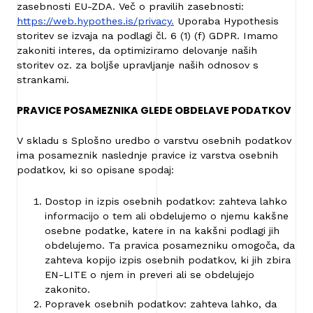
zasebnosti EU-ZDA. Več o pravilih zasebnosti:
https://web.hypothes.is/privacy.
Uporaba Hypothesis
storitev se izvaja na podlagi čl. 6 (1) (f) GDPR. Imamo
zakoniti interes, da optimiziramo delovanje naših
storitev oz. za boljše upravljanje naših odnosov s
strankami.
PRAVICE POSAMEZNIKA GLEDE OBDELAVE PODATKOV
V skladu s Splošno uredbo o varstvu osebnih podatkov
ima posameznik naslednje pravice iz varstva osebnih
podatkov, ki so opisane spodaj:
Dostop in izpis osebnih podatkov: zahteva lahko
informacijo o tem ali obdelujemo o njemu kakšne
osebne podatke, katere in na kakšni podlagi jih
obdelujemo. Ta pravica posamezniku omogoča, da
zahteva kopijo izpis osebnih podatkov, ki jih zbira
EN-LITE o njem in preveri ali se obdelujejo
zakonito.
Popravek osebnih podatkov: zahteva lahko, da