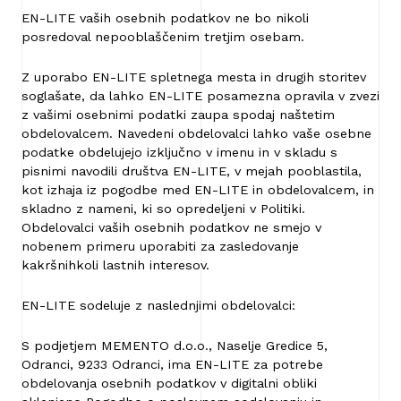
EN-LITE vaših osebnih podatkov ne bo nikoli
posredoval nepooblaščenim tretjim osebam.
Z uporabo EN-LITE spletnega mesta in drugih storitev
soglašate, da lahko EN-LITE posamezna opravila v zvezi
z vašimi osebnimi podatki zaupa spodaj naštetim
obdelovalcem. Navedeni obdelovalci lahko vaše osebne
podatke obdelujejo izključno v imenu in v skladu s
pisnimi navodili društva EN-LITE, v mejah pooblastila,
kot izhaja iz pogodbe med EN-LITE in obdelovalcem, in
skladno z nameni, ki so opredeljeni v Politiki.
Obdelovalci vaših osebnih podatkov ne smejo v
nobenem primeru uporabiti za zasledovanje
kakršnihkoli lastnih interesov.
EN-LITE sodeluje z naslednjimi obdelovalci:
S podjetjem MEMENTO d.o.o., Naselje Gredice 5,
Odranci, 9233 Odranci, ima EN-LITE za potrebe
obdelovanja osebnih podatkov v digitalni obliki