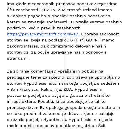
ima glede mednarodnih prenosov podatkov registriran
Ščit zasebnosti EU-ZDA. Z Microsoft Ireland imamo
sklenjeno pogodbo o obdelavi osebnih podatkov s
katero se zavezuje upoštevati EU pravila varstva osebnih
podatkov. Več o pravilih zasebnosti:
https://privacy.microsoft.com/sl-si/.
Uporaba Microsoft
storitev se izvaja na podlagi čl. 6 (1) (f) GDPR. Imamo
zakoniti interes, da optimiziramo delovanje naših
storitev oz. za boljše upravljanje naših odnosov s
strankami.
Za zbiranje komentarjev, vprašanj in pobude na
predlagane teme za spletno izobraževanje uporabljamo
storitev Hypothesis. istoimenskega podjetja s sedežem
v San Franciscu, Kalifornija, ZDA. Hypothesis in
povezana podjetja upravljajo z globalno strežniško
infrastrukturo. Podatki, ki se obdelujejo se lahko
prenašajo izven Evropskega gospodarskega prostora in
so tako predmet zakonodaje države, kjer se nahajajo
strežniki podjetja Hypothesis. Hypothesis ima glede
mednarodnih prenosov podatkov registriran Ščit