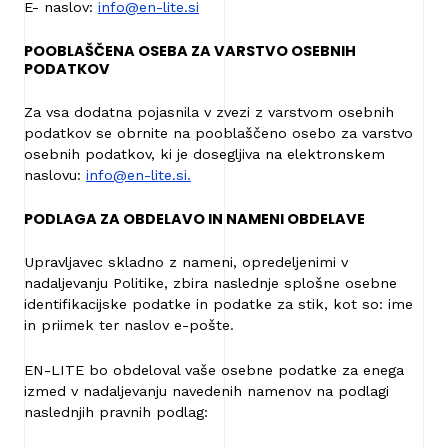
E- naslov:
info@en-lite.si
POOBLAŠČENA OSEBA ZA VARSTVO OSEBNIH
PODATKOV
Za vsa dodatna pojasnila v zvezi z varstvom osebnih
podatkov se obrnite na pooblaščeno osebo za varstvo
osebnih podatkov, ki je dosegljiva na elektronskem
naslovu:
info@en-lite.si.
PODLAGA ZA OBDELAVO IN NAMENI OBDELAVE
Upravljavec skladno z nameni, opredeljenimi v
nadaljevanju Politike, zbira naslednje splošne osebne
identifikacijske podatke in podatke za stik, kot so: ime
in priimek ter naslov e-pošte.
EN-LITE bo obdeloval vaše osebne podatke za enega
izmed v nadaljevanju navedenih namenov na podlagi
naslednjih pravnih podlag: