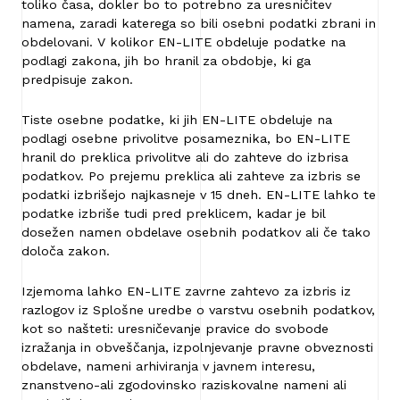
toliko časa, dokler bo to potrebno za uresničitev
namena, zaradi katerega so bili osebni podatki zbrani in
obdelovani. V kolikor EN-LITE obdeluje podatke na
podlagi zakona, jih bo hranil za obdobje, ki ga
predpisuje zakon.
Tiste osebne podatke, ki jih EN-LITE obdeluje na
podlagi osebne privolitve posameznika, bo EN-LITE
hranil do preklica privolitve ali do zahteve do izbrisa
podatkov. Po prejemu preklica ali zahteve za izbris se
podatki izbrišejo najkasneje v 15 dneh. EN-LITE lahko te
podatke izbriše tudi pred preklicem, kadar je bil
dosežen namen obdelave osebnih podatkov ali če tako
določa zakon.
Izjemoma lahko EN-LITE zavrne zahtevo za izbris iz
razlogov iz Splošne uredbe o varstvu osebnih podatkov,
kot so našteti: uresničevanje pravice do svobode
izražanja in obveščanja, izpolnjevanje pravne obveznosti
obdelave, nameni arhiviranja v javnem interesu,
znanstveno-ali zgodovinsko raziskovalne nameni ali