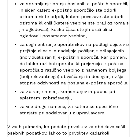
za spremljanje branja poslanih e-poštnih sporočil,
in sicer katero e-poštno sporočilo ste odprli
oziroma niste odprli, katere povezave ste odprli
oziroma kliknili (katere vsebine ste brali oziroma si
jih ogledovali), koliko časa ste jih brali ali si
ogledovali posamezno vsebino,
za segmentiranje uporabnikov na podlagi dejstev iz
prejšnje alineje in nadaljnje pošiljanje prilagojenih
(individualiziranih) e-poštnih sporočil, kar pomeni,
da lahko različni uporabniki prejemajo e-poštna
sporočila z različno vsebino z namenom boljšega
(bolj relevantnega) obveščanja in doseganja višje
stopnje odzivnosti na poslana e-poštna sporočila,
za zbiranje mnenj, komentarjev in pobud pri
spletnem izobraževanju,
za vse druge namene, za katere se specifično
strinjate pri sodelovanju z upravljavcem.
V vseh primerih, ko podate privolitev za obdelavo vaših
osebnih podatkov, lahko to privolitev kadarkoli