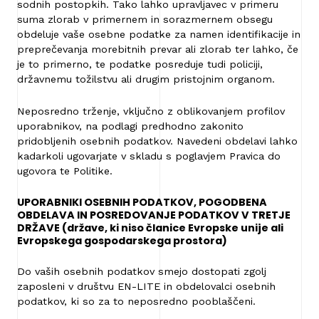
sodnih postopkih. Tako lahko upravljavec v primeru
suma zlorab v primernem in sorazmernem obsegu
obdeluje vaše osebne podatke za namen identifikacije in
preprečevanja morebitnih prevar ali zlorab ter lahko, če
je to primerno, te podatke posreduje tudi policiji,
državnemu tožilstvu ali drugim pristojnim organom.
Neposredno trženje, vključno z oblikovanjem profilov
uporabnikov, na podlagi predhodno zakonito
pridobljenih osebnih podatkov. Navedeni obdelavi lahko
kadarkoli ugovarjate v skladu s poglavjem Pravica do
ugovora te Politike.
UPORABNIKI OSEBNIH PODATKOV, POGODBENA
OBDELAVA IN POSREDOVANJE PODATKOV V TRETJE
DRŽAVE (države, ki niso članice Evropske unije ali
Evropskega gospodarskega prostora)
Do vaših osebnih podatkov smejo dostopati zgolj
zaposleni v društvu EN-LITE in obdelovalci osebnih
podatkov, ki so za to neposredno pooblaščeni.