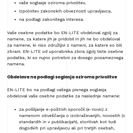
vaše soglasje oziroma privolitev,
izpolnitev zakonskih obveznosti upravljavca,
na podlagi zakonitega interesa.
Vaše osebne podatke bo EN-LITE obdeloval zgolj za
namene, za katere jih je pridobil in jih ne bo obdeloval
za namene, ki niso združljivi z nameni, za katere so bili
zbrani. EN-LITE od uporabnika zbira zgolj tiste osebne
podatke, ki so nujno potrebni za dosego posameznega
namena.
Obdelava na podlagi soglasja oziroma privolitve
EN-LITE bo na podlagi vašega pisnega soglasja
obdeloval vaše osebne podatke za naslednje namene:
za pošiljanje e-poštnih sporočil (e-novic) z
namenom obveščanja o izobraževanjih, novostih (v
standardih in v publikacijah), storitvah kot tudi
dogodkih pri upravljavcu ali pri tretjih osebah,