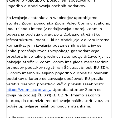
sklenjeno Pogodbo o poslovnem sodelovanju in
Pogodbo o obdelovanju osebnih podatkov.
Za izvajanje sestankov in webinarjev uporabljamo
storitev Zoom ponudnika Zoom Video Communications,
Inc. Ireland Limited (v nadaljevanju: Zoom). Zoom in
povezana podjetja upravljajo z globalno strežniško
infrastrukturo. Podatki, ki se obdelujejo v okviru interne
komunikacije in izvajanja posameznih webinarjev se
lahko prenašajo izven Evropskega gospodarskega
prostora in so tako predmet zakonodaje države, kjer se
nahajajo strežniki Zoom. Zoom ima glede mednarodnih
prenosov podatkov registriran Ščit zasebnosti EU-ZDA.
Z Zoom imamo sklenjeno pogodbo o obdelavi osebnih
podatkov s katero se zavezuje upoštevati EU pravila
varstva osebnih podatkov. Več o pravilih zasebnosti:
https://zoom.us/privacy.
Uporaba storitev Zoom se
izvaja na podlagi čl. 6 (1) (f) GDPR. Imamo zakoniti
interes, da optimiziramo delovanje naših storitev oz. za
boljše upravljanje naših odnosov s strankami.