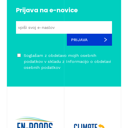
Prijava na e-novice
PRIJAVA
Soglašam z obdelavo mojih osebnih
podatkov v skladu z
Informacijo o obdelavi
osebnih podatkov