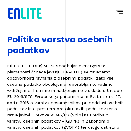
Na
Navigacija
vsebino
Politika varstva osebnih
podatkov
Pri EN-LITE Društvu za spodbujanje energetske
pismenosti (v nadaljevanju: EN-LITE) se zavedamo
odgovornosti ravnanja z osebnimi podatki, zato vse
osebne podatke obdelujemo, uporabljamo, vodimo,
vzdržujemo, hranimo in nadzorujemo v skladu s Uredbo
EU 2016/679 Evropskega parlamenta in Sveta z dne 27.
aprila 2016 o varstvu posameznikov pri obdelavi osebnih
podatkov in o prostem pretoku takih podatkov ter o
razveljavitvi Direktive 95/46/ES (Splošna uredba o
varstvu osebnih podatkov – GDPR) in Zakonom o
varstvu osebnih podatkov (ZVOP-1) ter drugo ustrezno