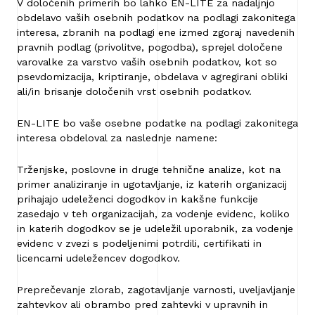
V določenih primerih bo lahko EN-LITE za nadaljnjo
obdelavo vaših osebnih podatkov na podlagi zakonitega
interesa, zbranih na podlagi ene izmed zgoraj navedenih
pravnih podlag (privolitve, pogodba), sprejel določene
varovalke za varstvo vaših osebnih podatkov, kot so
psevdomizacija, kriptiranje, obdelava v agregirani obliki
ali/in brisanje določenih vrst osebnih podatkov.
EN-LITE bo vaše osebne podatke na podlagi zakonitega
interesa obdeloval za naslednje namene:
Trženjske, poslovne in druge tehnične analize, kot na
primer analiziranje in ugotavljanje, iz katerih organizacij
prihajajo udeleženci dogodkov in kakšne funkcije
zasedajo v teh organizacijah, za vodenje evidenc, koliko
in katerih dogodkov se je udeležil uporabnik, za vodenje
evidenc v zvezi s podeljenimi potrdili, certifikati in
licencami udeležencev dogodkov.
Preprečevanje zlorab, zagotavljanje varnosti, uveljavljanje
zahtevkov ali obrambo pred zahtevki v upravnih in