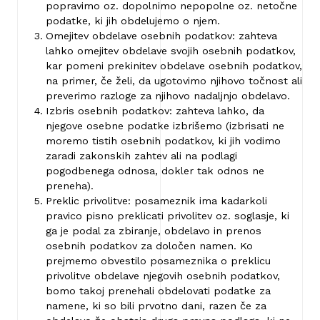
popravimo oz. dopolnimo nepopolne oz. netočne
podatke, ki jih obdelujemo o njem.
Omejitev obdelave osebnih podatkov: zahteva
lahko omejitev obdelave svojih osebnih podatkov,
kar pomeni prekinitev obdelave osebnih podatkov,
na primer, če želi, da ugotovimo njihovo točnost ali
preverimo razloge za njihovo nadaljnjo obdelavo.
Izbris osebnih podatkov: zahteva lahko, da
njegove osebne podatke izbrišemo (izbrisati ne
moremo tistih osebnih podatkov, ki jih vodimo
zaradi zakonskih zahtev ali na podlagi
pogodbenega odnosa, dokler tak odnos ne
preneha).
Preklic privolitve: posameznik ima kadarkoli
pravico pisno preklicati privolitev oz. soglasje, ki
ga je podal za zbiranje, obdelavo in prenos
osebnih podatkov za določen namen. Ko
prejmemo obvestilo posameznika o preklicu
privolitve obdelave njegovih osebnih podatkov,
bomo takoj prenehali obdelovati podatke za
namene, ki so bili prvotno dani, razen če za