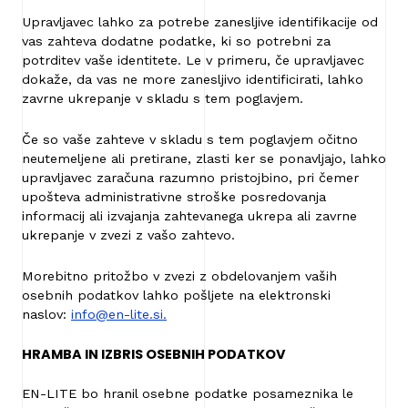
Upravljavec lahko za potrebe zanesljive identifikacije od
vas zahteva dodatne podatke, ki so potrebni za
potrditev vaše identitete. Le v primeru, če upravljavec
dokaže, da vas ne more zanesljivo identificirati, lahko
zavrne ukrepanje v skladu s tem poglavjem.
Če so vaše zahteve v skladu s tem poglavjem očitno
neutemeljene ali pretirane, zlasti ker se ponavljajo, lahko
upravljavec zaračuna razumno pristojbino, pri čemer
upošteva administrativne stroške posredovanja
informacij ali izvajanja zahtevanega ukrepa ali zavrne
ukrepanje v zvezi z vašo zahtevo.
Morebitno pritožbo v zvezi z obdelovanjem vaših
osebnih podatkov lahko pošljete na elektronski
naslov:
info@en-lite.si.
HRAMBA IN IZBRIS OSEBNIH PODATKOV
EN-LITE bo hranil osebne podatke posameznika le