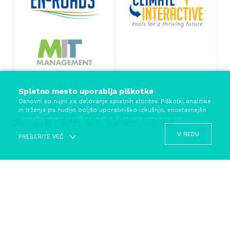
Spletno mesto uporablja piškotke
Osnovni so nujni za delovanje spletnih storitev. Piškotki analitike
in trženja pa nudijo boljšo uporabniško izkušnjo, enostavnejšo
Sledite nam
uporabo strani in prikaz vsebin, ki je relevantna za vas.
V REDU
PREBERITE VEČ
Ali soglašate z namestitvijo naslednjih piškotkov?
(označite)
Funkcionalni
© 2022 - 2026, EN-LITE Društvo za spodbujanje
Ti piškotki se uporabljajo za zagotavljanje pravilnega
energetske pismenosti
delovanja spletnega mesta.
Analitični
Pravno obvestilo
Ti piškotki se uporabljajo za merjenje (analizo) uporabe
spletne strani. Podatki meritev se nato uporabijo za
Politika varstva osebnih podatkov
ustvarjanje statističnih podatkov, ki jih uporabljamo za