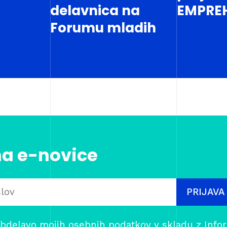
delavnica na
EMPRE
Forumu mladih
na e-novice
PRIJAVA
bdelavo mojih osebnih podatkov v skladu z
Info