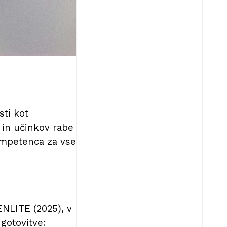
ti kot
 in učinkov rabe
ompetenca za vse
ENLITE (2025), v
ugotovitve: