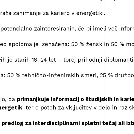
raža zanimanje za kariero v energetiki.
 potencialno zainteresiranih, če bi imeli več infor
ed spoloma je izenačena: 50 % žensk in 50 % mo
h je starih 18–24 let – torej prihodnji diplomanti
ja: 50 % tehnično-inženirskih smeri, 25 % družbo
ajo, da
primanjkuje informacij o študijskih in kari
nergetik
i ter o poteh za vključitev v delo in razis
 predlog za interdisciplinarni spletni tečaj ali i