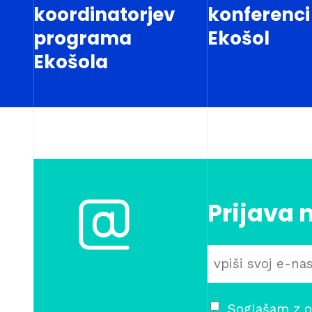
koordinatorjev
konferenci
programa
Ekošol
Ekošola
Prijava 
Soglašam z o