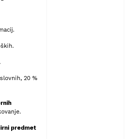
macij.
ških.
.
slovnih, 20 %
ernih
kovanje.
zbirni predmet