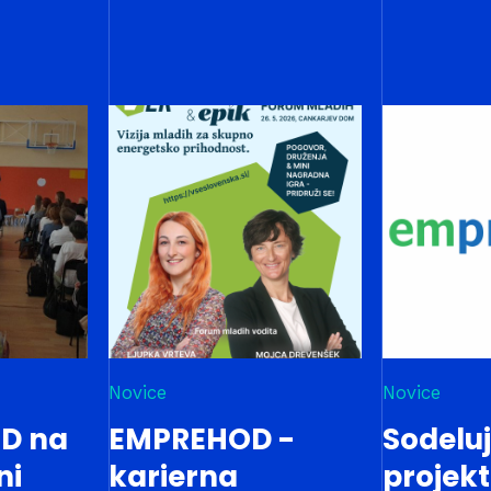
Novice
Novice
D na
EMPREHOD -
Sodelu
ni
karierna
projek