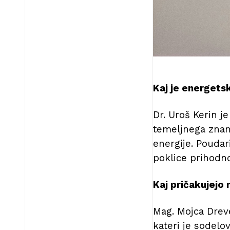
Kaj je energets
Dr. Uroš Kerin 
temeljnega znanj
energije. Poudar
poklice prihodno
Kaj pričakujejo
Mag. Mojca Dreve
kateri je sodelo