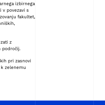
narnega izbirnega
i v povezavi s
zovanju fakultet,
niških,
zati z
 področij.
kih pri zasnovi
ti k zelenemu