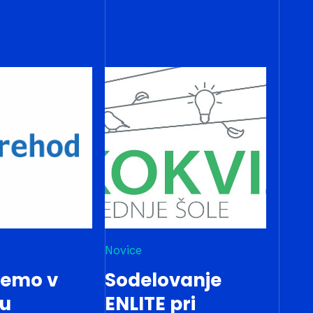
Novice
jemo v
Sodelovanje
tu
ENLITE pri