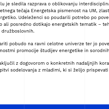
u je sledila razprava o oblikovanju interdiscipli
etnega tečaja Energetska pismenost na UM, zlast
rgetiko. Udeleženci so poudarili potrebo po pove
 ali posredno dotikajo energetskih tematik – teh
 družboslovnih.
variti pobudo na ravni celotne univerze ter jo pove
vnostmi promocije študijev energetike in sorodnih
ključil z dogovorom o konkretnih nadaljnjih kora
itvi sodelovanja z mladimi, ki si želijo prispeva