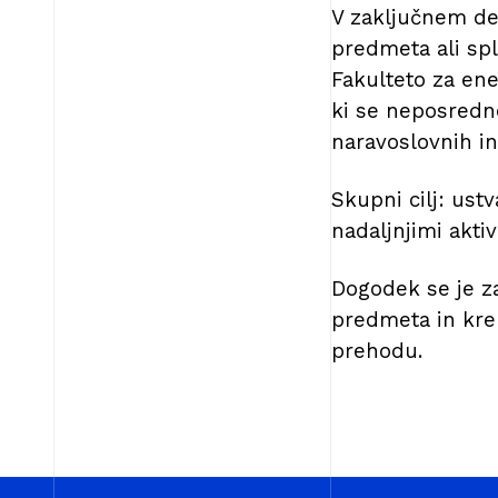
V zaključnem del
predmeta ali spl
Fakulteto za ene
ki se neposredno
naravoslovnih in
Skupni cilj: ust
nadaljnjimi akti
Dogodek se je za
predmeta in krep
prehodu.