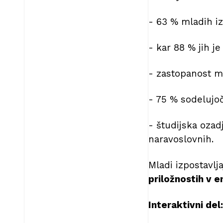
- 63 % mladih iz
- kar 88 % jih je
- zastopanost m
- 75 % sodelujoči
- študijska ozad
naravoslovnih.
Mladi izpostavlj
priložnostih v e
Interaktivni del: