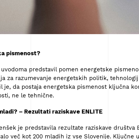
ka pismenost?
je uvodoma predstavil pomen energetske pismenos
a za razumevanje energetskih politik, tehnologij
il je, da postaja energetska pismenost ključna k
sti, ne le tehnične.
 mladi? – Rezultati raziskave ENLITE
nšek je predstavila rezultate raziskave društva 
valo več kot 200 mladih iz vse Slovenije. Ključne 