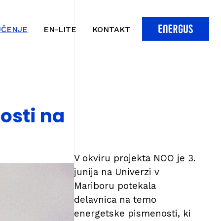
UČENJE
EN-LITE
KONTAKT
osti na
V okviru projekta NOO je 3.
junija na Univerzi v
Mariboru potekala
delavnica na temo
energetske pismenosti, ki