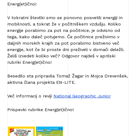
Energ(et)ično!
V tokratni številki smo se ponovno posvetili energiji in
mobilnosti, a tokrat že v počitniškem vzdušju. Koliko
energije porabimo za pot na počitnice, je odvisno od
tega, kako daleč potujemo. Če počitnice preživimo v
daljnih morskih krajih za pot porabimo bistveno več
energije, kot če bi proste dni preživeli v domači deležli.
Želiš izvedeti koliko več? Odgovor najdeš v aprilski
rubriki Energ(et)ično!
Besedilo sta pripravila Tomaž Žagar in Mojca Drevenšek,
aktivna člana projekta EN-LITE.
Več informacij o reviji
National Geographic Junior
Prispevki rubrike Energ(et)ično!