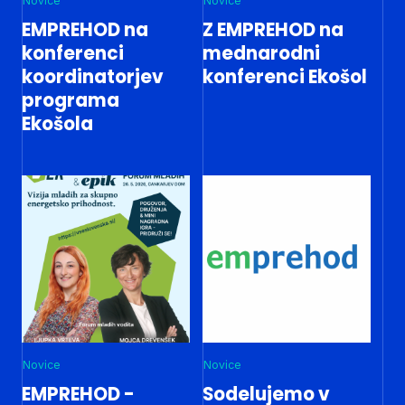
Novice
Novice
EMPREHOD na
Z EMPREHOD na
konferenci
mednarodni
koordinatorjev
konferenci Ekošol
programa
Ekošola
Novice
Novice
EMPREHOD -
Sodelujemo v