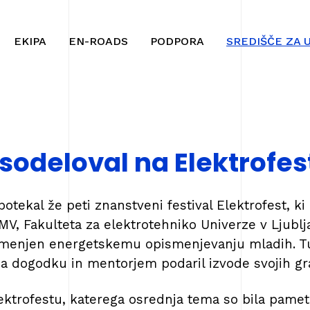
Na
Navigacija
vsebino
EKIPA
EN-ROADS
PODPORA
SREDIŠČE ZA 
 sodeloval na Elektrofes
otekal že peti znanstveni festival Elektrofest, ki 
V, Fakulteta za elektrotehniko Univerze v Ljublj
namenjen energetskemu opismenjevanju mladih. Tu
a dogodku in mentorjem podaril izvode svojih gra
ektrofestu, katerega osrednja tema so bila pamet