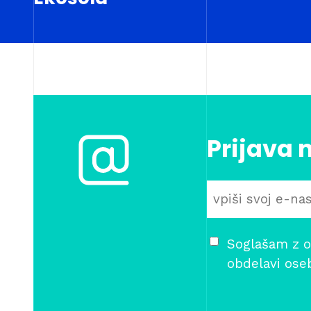
Prijava 
Soglašam z o
obdelavi ose