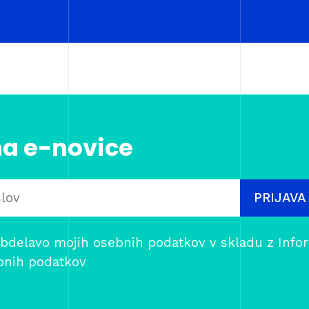
na e-novice
PRIJAVA
bdelavo mojih osebnih podatkov v skladu z
Info
bnih podatkov