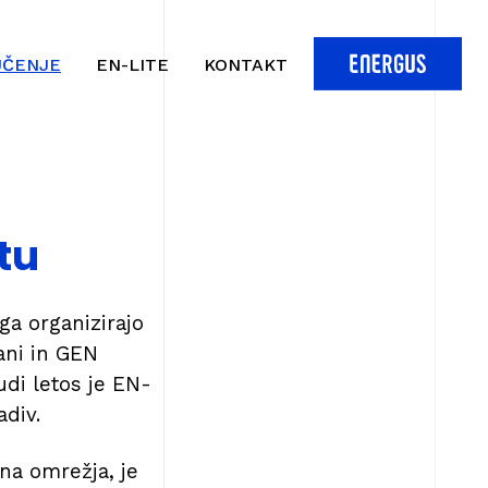
UČENJE
EN-LITE
KONTAKT
tu
ga organizirajo
ani in GEN
di letos je EN-
div.
na omrežja, je