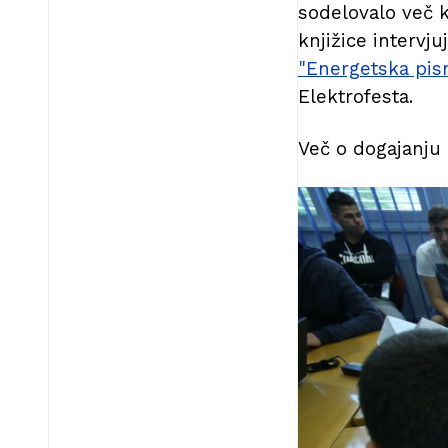
sodelovalo več k
knjižice intervju
"Energetska pi
Elektrofesta.
Več o dogajanju