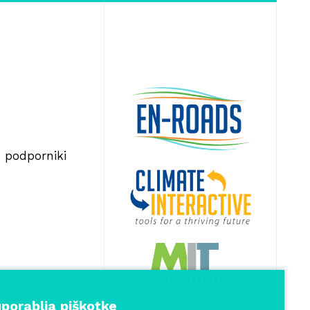
in podporniki
porablja piškotke