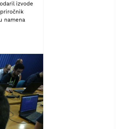
odaril izvode
priročnik
nju namena