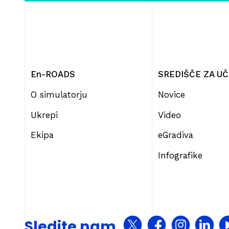
En-ROADS
SREDIŠČE ZA U
O simulatorju
Novice
Ukrepi
Video
Ekipa
eGradiva
Infografike
Sledite nam