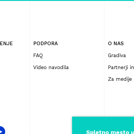
ČENJE
PODPORA
O NAS
FAQ
Gradiva
Video navodila
Partnerji 
Za medije
Spletno mesto u