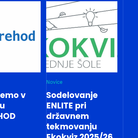
Novice
jemo v
Sodelovanje
tu
ENLITE pri
HOD
državnem
tekmovanju
Ekokviz 2025/26