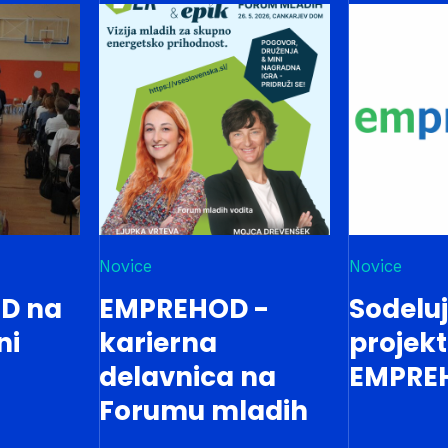
Novice
Novice
D na
EMPREHOD -
Sodelu
ni
karierna
projek
delavnica na
EMPRE
Forumu mladih