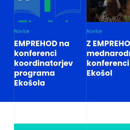
Novice
Novice
EMPREHOD na
Z EMPREHO
konferenci
mednarod
koordinatorjev
konferenci
programa
Ekošol
Ekošola