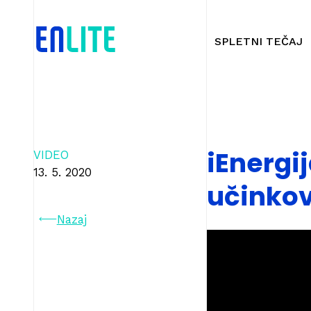
SPLETNI TEČAJ
iEnergi
VIDEO
13. 5. 2020
učinkov
Nazaj