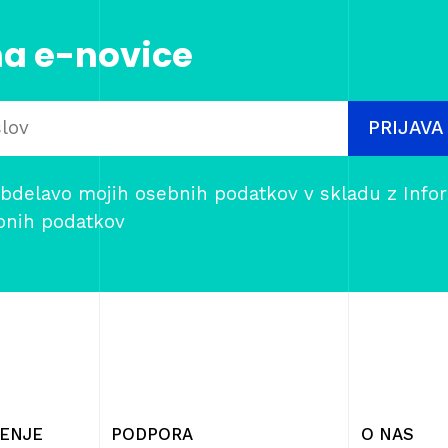
na e-novice
PRIJAVA
bdelavo mojih osebnih podatkov v skladu z
Info
bnih podatkov
ČENJE
PODPORA
O NAS