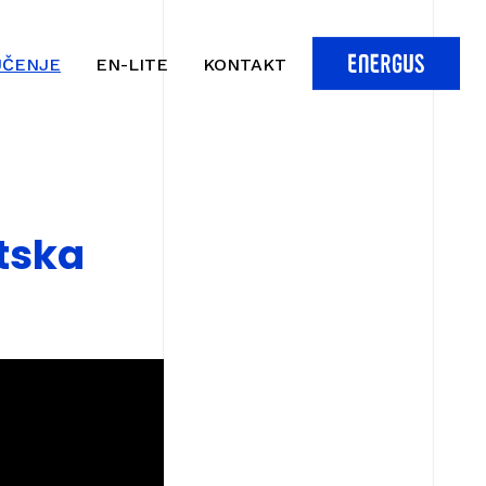
UČENJE
EN-LITE
KONTAKT
etska