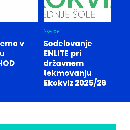
Novice
jemo v
Sodelovanje
tu
ENLITE pri
HOD
državnem
tekmovanju
Ekokviz 2025/26