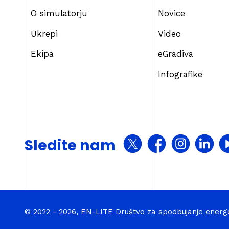
O simulatorju
Novice
Ukrepi
Video
Ekipa
eGradiva
Infografike
Sledite nam
© 2022 - 2026, EN-LITE Društvo za spodbujanje energ