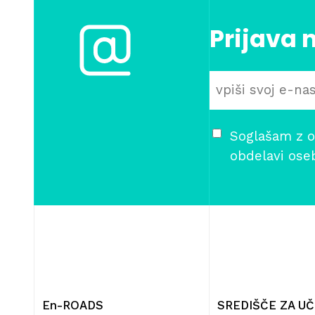
Prijava 
Soglašam z o
obdelavi ose
En-ROADS
SREDIŠČE ZA U