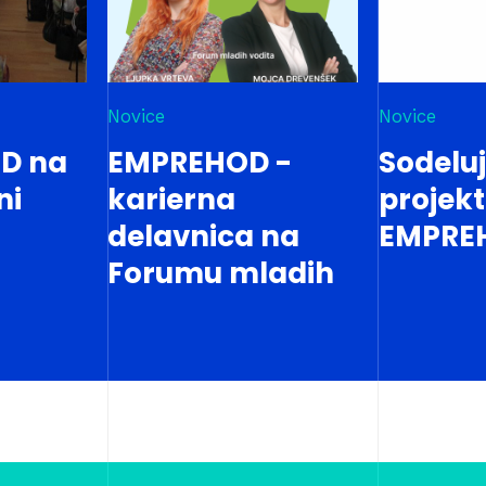
Novice
Novice
D na
EMPREHOD -
Sodelu
ni
karierna
projek
delavnica na
EMPRE
Forumu mladih