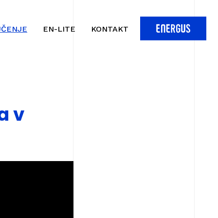
UČENJE
EN-LITE
KONTAKT
a v