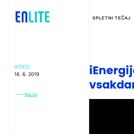
SPLETNI TEČAJ
iEnergij
VIDEO
18. 6. 2019
vsakdan
Nazaj