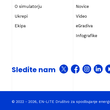
O simulatorju
Novice
Ukrepi
Video
Ekipa
eGradiva
Infografike
Sledite nam
© 2022 - 2026, EN-LITE Društvo za spodbujanje energ