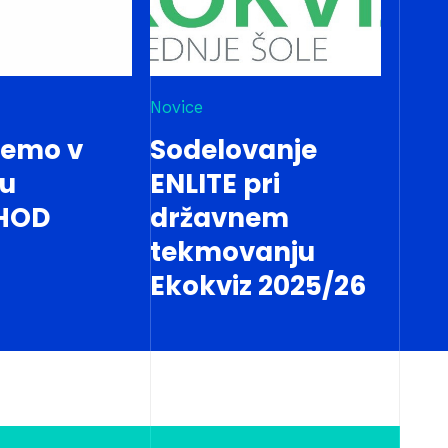
Novice
jemo v
Sodelovanje
tu
ENLITE pri
HOD
državnem
tekmovanju
Ekokviz 2025/26