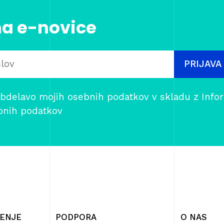
na e-novice
PRIJAVA
bdelavo mojih osebnih podatkov v skladu z
Info
bnih podatkov
ČENJE
PODPORA
O NAS