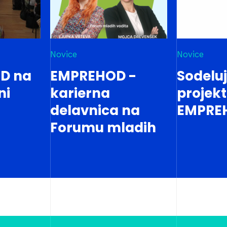
Novice
Novice
D na
EMPREHOD -
Sodelu
ni
karierna
projek
delavnica na
EMPRE
Forumu mladih