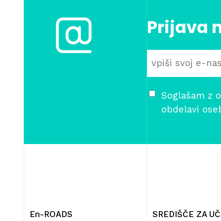
Prijava 
Soglašam z o
obdelavi ose
En-ROADS
SREDIŠČE ZA U