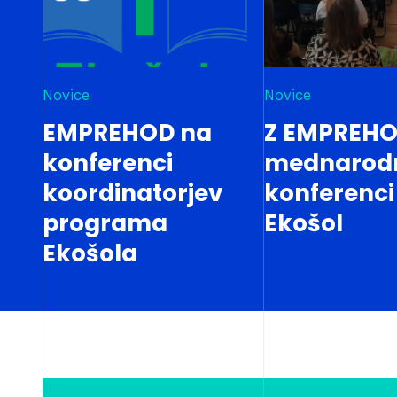
Novice
Novice
EMPREHOD na
Z EMPREHO
konferenci
mednarod
koordinatorjev
konferenci
programa
Ekošol
Ekošola