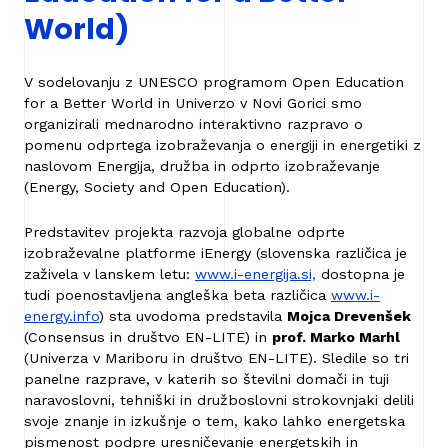
World)
V sodelovanju z UNESCO programom Open Education
for a Better World in Univerzo v Novi Gorici smo
organizirali mednarodno interaktivno razpravo o
pomenu odprtega izobraževanja o energiji in energetiki z
naslovom Energija, družba in odprto izobraževanje
(Energy, Society and Open Education).
Predstavitev projekta razvoja globalne odprte
izobraževalne platforme iEnergy (slovenska različica je
zaživela v lanskem letu:
www.i-energija.si,
dostopna je
tudi poenostavljena angleška beta različica
www.i-
energy.info
) sta uvodoma predstavila
Mojca Drevenšek
(Consensus in društvo EN-LITE) in
prof. Marko Marhl
(Univerza v Mariboru in društvo EN-LITE). Sledile so tri
panelne razprave, v katerih so številni domači in tuji
naravoslovni, tehniški in družboslovni strokovnjaki delili
svoje znanje in izkušnje o tem, kako lahko energetska
pismenost podpre uresničevanje energetskih in