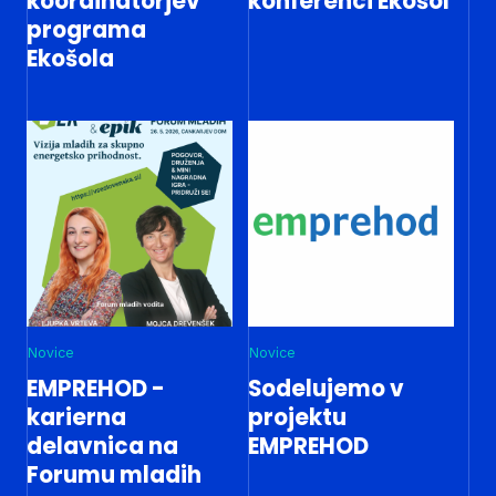
koordinatorjev
konferenci Ekošol
programa
Ekošola
Novice
Novice
EMPREHOD -
Sodelujemo v
karierna
projektu
delavnica na
EMPREHOD
Forumu mladih