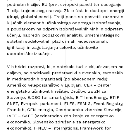
podnebnih ciljev EU (prvi, evropski panel) ter doseganje
7. cilja trajnostnega razvoja ZN o čisti in dostopni energiji
(drugi, globalni panel). Tretji panel so posvetili razpravi o
ključnih elementih učinkovitega odprtega izobraževanja,
s poudarkom na odprtih izobraževalnih virih in odprtem
učenju, napredni podatkovni analitiki, umetni inteligenci,
spletnih sodelovalnih platformah, videovsebinah,
igrifikaciji in zagotavljanju celovite, učinkovite
uporabniške izkušnje.
V hibridni razpravi, ki je potekala tudi z vključevanjem na
daljavo, so sodelovali predstavniki slovenskih, evropskih
in mednarodnih organizacij (po abecednem redu):
Ameriško veleposlaništvo v Ljubljani, CER - Center
energetsko učinkovitih rešitev, Društvo za ZN za
Slovenijo, E.DSO for smart grids, EIT InnoEnergy, ETIP
SNET, Evropski parlament, ELES, ESMIG, Event Registry,
Frontlab, GEN energija, Gospodarska zbornica Slovenije,
IAEE – SAEE (Mednarodno združenje za energetsko
ekonomiko, Slovensko združenje za energetsko
ekonomiko), IFNEC – International Framework for