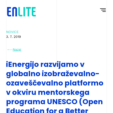
Na
Navigacija
vsebino
NOVICE
3. 7. 2019
Nazaj
iEnergijo razvijamo v
globalno izobraževalno-
ozaveščevalno platformo
v okviru mentorskega
programa UNESCO (Open
Education for a Better