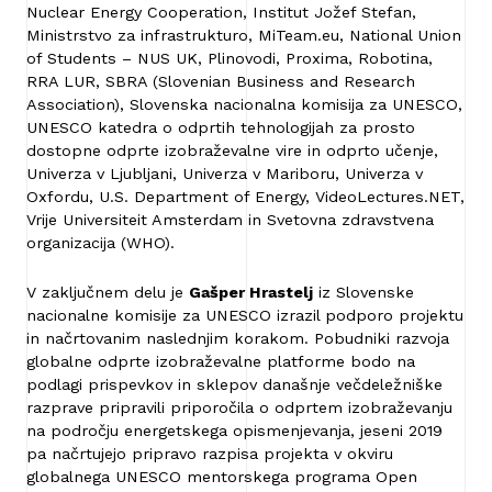
Nuclear Energy Cooperation, Institut Jožef Stefan,
Ministrstvo za infrastrukturo, MiTeam.eu, National Union
of Students – NUS UK, Plinovodi, Proxima, Robotina,
RRA LUR, SBRA (Slovenian Business and Research
Association), Slovenska nacionalna komisija za UNESCO,
UNESCO katedra o odprtih tehnologijah za prosto
dostopne odprte izobraževalne vire in odprto učenje,
Univerza v Ljubljani, Univerza v Mariboru, Univerza v
Oxfordu, U.S. Department of Energy, VideoLectures.NET,
Vrije Universiteit Amsterdam in Svetovna zdravstvena
organizacija (WHO).
V zaključnem delu je
Gašper Hrastelj
iz Slovenske
nacionalne komisije za UNESCO izrazil podporo projektu
in načrtovanim naslednjim korakom. Pobudniki razvoja
globalne odprte izobraževalne platforme bodo na
podlagi prispevkov in sklepov današnje večdeležniške
razprave pripravili priporočila o odprtem izobraževanju
na področju energetskega opismenjevanja, jeseni 2019
pa načrtujejo pripravo razpisa projekta v okviru
globalnega UNESCO mentorskega programa Open