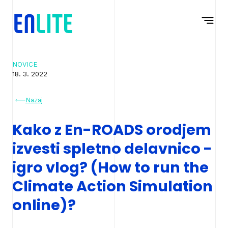
Na
Navigacija
vsebino
NOVICE
18. 3. 2022
Nazaj
Kako z En-ROADS orodjem
izvesti spletno delavnico -
igro vlog? (How to run the
Climate Action Simulation
online)?