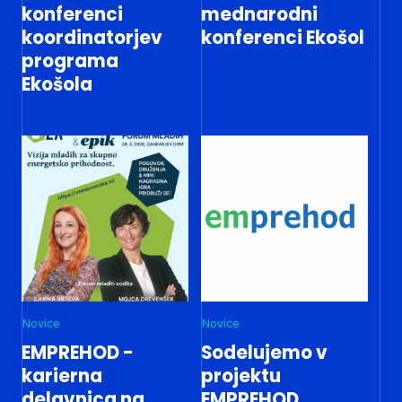
konferenci
mednarodni
koordinatorjev
konferenci Ekošol
programa
Ekošola
Novice
Novice
EMPREHOD -
Sodelujemo v
karierna
projektu
delavnica na
EMPREHOD