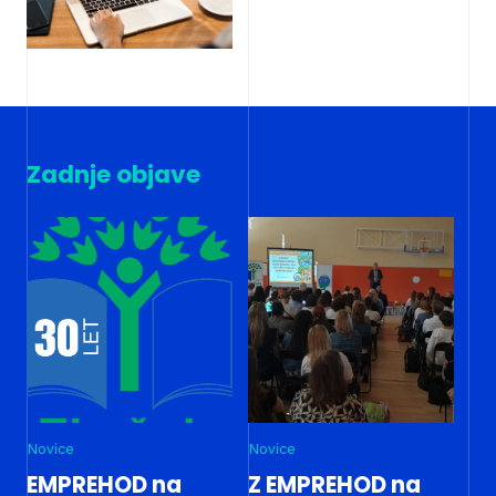
Zadnje objave
Novice
Novice
EMPREHOD na
Z EMPREHOD na