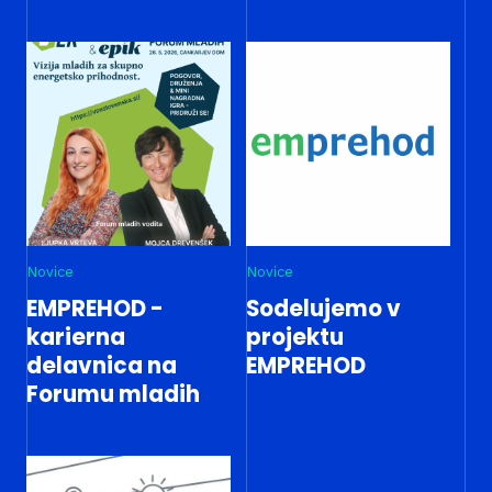
Novice
Novice
EMPREHOD -
Sodelujemo v
karierna
projektu
delavnica na
EMPREHOD
Forumu mladih