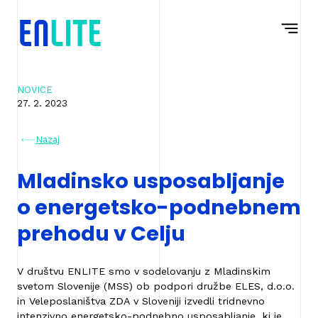
Na
Navigacija
vsebino
NOVICE
27. 2. 2023
Nazaj
Mladinsko usposabljanje
o energetsko-podnebnem
prehodu v Celju
V društvu ENLITE smo v sodelovanju z Mladinskim
svetom Slovenije (MSS) ob podpori družbe ELES, d.o.o.
in Veleposlaništva ZDA v Sloveniji izvedli tridnevno
intenzivno energetsko-podnebno usposabljanje, ki je