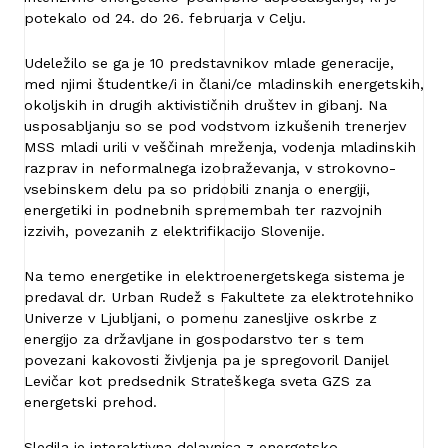
potekalo od 24. do 26. februarja v Celju.
Udeležilo se ga je 10 predstavnikov mlade generacije,
med njimi študentke/i in člani/ce mladinskih energetskih,
okoljskih in drugih aktivističnih društev in gibanj. Na
usposabljanju so se pod vodstvom izkušenih trenerjev
MSS mladi urili v veščinah mreženja, vodenja mladinskih
razprav in neformalnega izobraževanja, v strokovno-
vsebinskem delu pa so pridobili znanja o energiji,
energetiki in podnebnih spremembah ter razvojnih
izzivih, povezanih z elektrifikacijo Slovenije.
Na temo energetike in elektroenergetskega sistema je
predaval dr. Urban Rudež s Fakultete za elektrotehniko
Univerze v Ljubljani, o pomenu zanesljive oskrbe z
energijo za državljane in gospodarstvo ter s tem
povezani kakovosti življenja pa je spregovoril Danijel
Levičar kot predsednik Strateškega sveta GZS za
energetski prehod.
Sledila je interaktivna delavnica z energetsko-