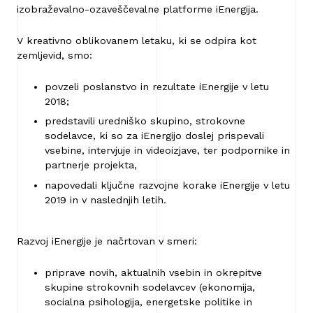
izobraževalno-ozaveščevalne platforme iEnergija.
V kreativno oblikovanem letaku, ki se odpira kot
zemljevid, smo:
povzeli poslanstvo in rezultate iEnergije v letu
2018;
predstavili uredniško skupino, strokovne
sodelavce, ki so za iEnergijo doslej prispevali
vsebine, intervjuje in videoizjave, ter podpornike in
partnerje projekta,
napovedali ključne razvojne korake iEnergije v letu
2019 in v naslednjih letih.
Razvoj iEnergije je načrtovan v smeri:
priprave novih, aktualnih vsebin in okrepitve
skupine strokovnih sodelavcev (ekonomija,
socialna psihologija, energetske politike in