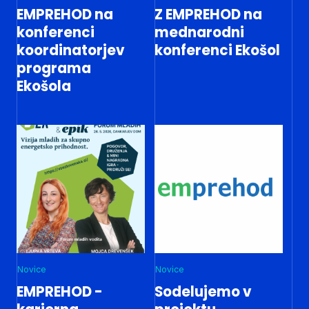
EMPREHOD na
Z EMPREHOD na
konferenci
mednarodni
koordinatorjev
konferenci Ekošol
programa
Ekošola
Novice
Novice
EMPREHOD -
Sodelujemo v