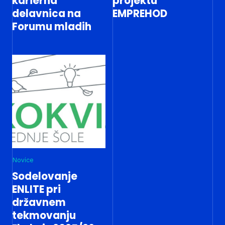
karierna
projektu
delavnica na
EMPREHOD
Forumu mladih
Novice
Sodelovanje
ENLITE pri
državnem
tekmovanju