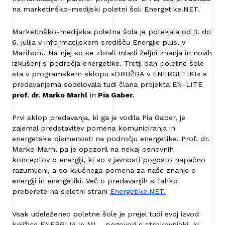
na marketinško-medijski poletni šoli Energetike.NET.
Marketinško-medijska poletna šola je potekala od 3. do
6. julija v informacijskem središču Energije plus, v
Mariboru. Na njej so se zbrali mladi željni znanja in novih
izkušenj s področja energetike. Tretji dan poletne šole
sta v programskem sklopu »DRUŽBA v ENERGETIKI« s
predavanjema sodelovala tudi člana projekta EN-LITE
prof. dr. Marko Marhl
in
Pia Gaber.
Prvi sklop predavanja, ki ga je vodila Pia Gaber, je
zajemal predstavitev pomena komuniciranja in
energetske pismenosti na področju energetike. Prof. dr.
Marko Marhl pa je opozoril na nekaj osnovnih
konceptov o energiji, ki so v javnosti pogosto napačno
razumljeni, a so ključnega pomena za naše znanje o
energiji in energetiki. Več o predavanjih si lahko
preberete na spletni strani
Energetike.NET.
Vsak udeleženec poletne šole je prejel tudi svoj izvod
knjižice ENERGIJA in MI – pogovori s strokovnjaki, ki