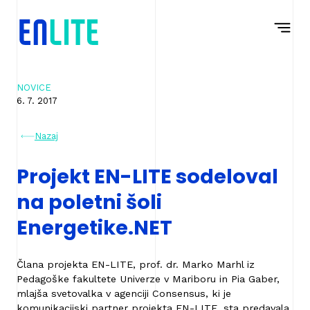
Na
Navigacija
vsebino
NOVICE
6. 7. 2017
Nazaj
Projekt EN-LITE sodeloval
na poletni šoli
Energetike.NET
Člana projekta EN-LITE, prof. dr. Marko Marhl iz
Pedagoške fakultete Univerze v Mariboru in Pia Gaber,
mlajša svetovalka v agenciji Consensus, ki je
komunikacijski partner projekta EN-LITE, sta predavala