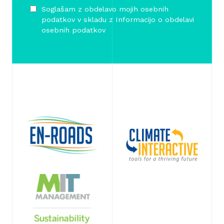
Soglašam z obdelavo mojih osebnih
podatkov v skladu z
Informacijo o obdelavi
osebnih podatkov