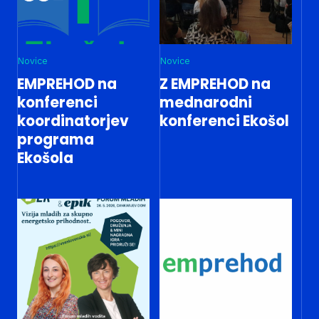
Novice
Novice
EMPREHOD na
Z EMPREHOD na
konferenci
mednarodni
koordinatorjev
konferenci Ekošol
programa
Ekošola