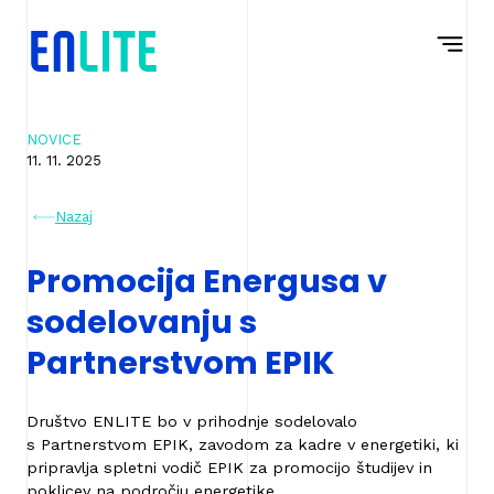
Na
Navigacija
vsebino
NOVICE
11. 11. 2025
Nazaj
Promocija Energusa v
sodelovanju s
Partnerstvom EPIK
Društvo ENLITE bo v prihodnje sodelovalo
s Partnerstvom EPIK, zavodom za kadre v energetiki, ki
pripravlja spletni vodič EPIK za promocijo študijev in
poklicev na področju energetike.