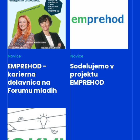
Novice
Novice
EMPREHOD -
Sodelujemo v
karierna
projektu
delavnica na
EMPREHOD
Forumu mladih