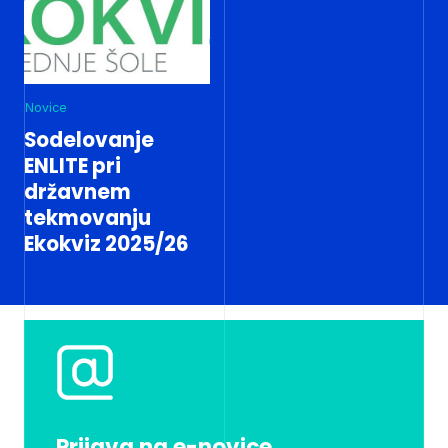
Novice
Sodelovanje
ENLITE pri
državnem
tekmovanju
Ekokviz 2025/26
Prijava na e-novice