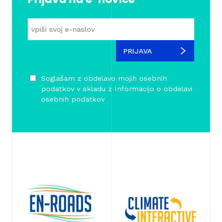
PRIJAVA
Soglašam z obdelavo mojih osebnih
podatkov v skladu z
Informacijo o obdelavi
osebnih podatkov