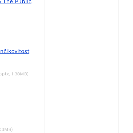
 The Public
nčikovitost
.pptx, 1.38MB)
.03MB)