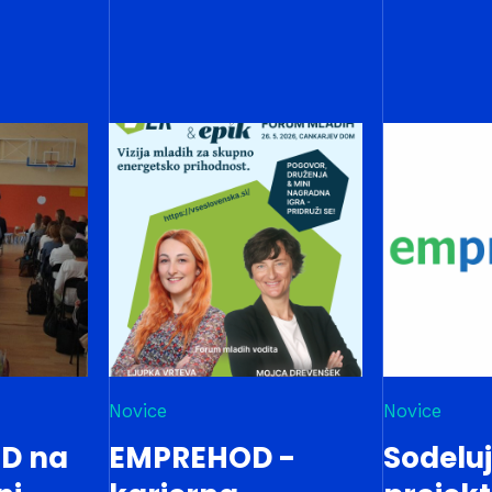
Novice
Novice
D na
EMPREHOD -
Sodelu