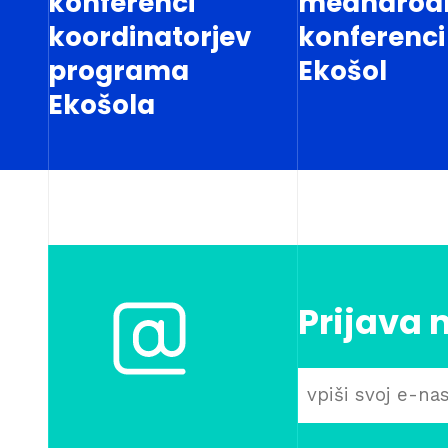
konferenci
mednarod
koordinatorjev
konferenci
programa
Ekošol
Ekošola
Prijava 