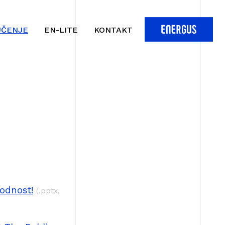
UČENJE
EN-LITE
KONTAKT
odnost!
(.pptx,