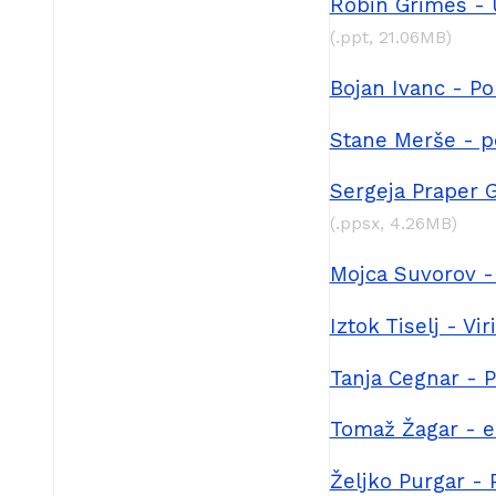
Robin Grimes - 
(.ppt, 21.06MB)
Bojan Ivanc - P
Stane Merše - po
Sergeja Praper G
(.ppsx, 4.26MB)
Mojca Suvorov -
Iztok Tiselj - Vi
Tanja Cegnar -
Tomaž Žagar - e
Željko Purgar - 