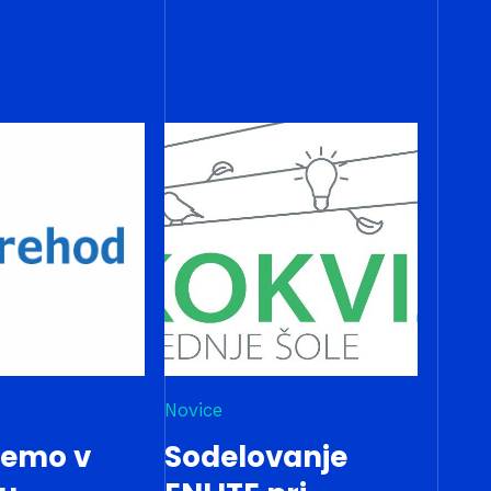
Novice
jemo v
Sodelovanje