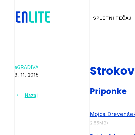
SPLETNI TEČAJ
Strokov
eGRADIVA
9. 11. 2015
Priponke
Nazaj
Mojca Drevenšek
2.55MB)