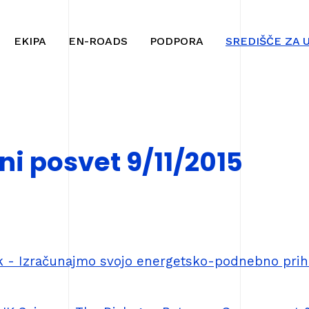
Na
Navigacija
vsebino
EKIPA
EN-ROADS
PODPORA
SREDIŠČE ZA 
ni posvet 9/11/2015
 - Izračunajmo svojo energetsko-podnebno prih