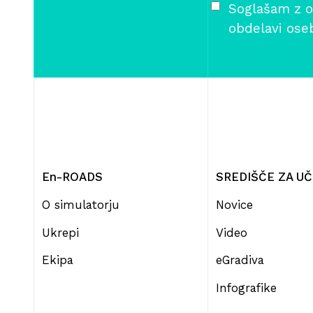
Soglašam z o
obdelavi ose
En-ROADS
SREDIŠČE ZA U
O simulatorju
Novice
Ukrepi
Video
Ekipa
eGradiva
Infografike