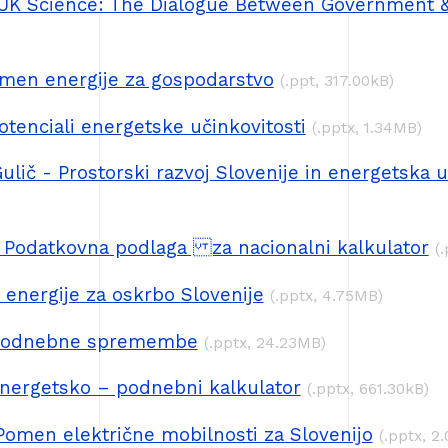
UK Science: The Dialogue Between Government &
omen energije za gospodarstvo
(.ppt, 317.00kB)
tenciali energetske učinkovitosti
(.pptx, 1.34MB)
ulič - Prostorski razvoj Slovenije in energetska u
 Podatkovna podlaga za nacionalni kalkulator
(
ri energije za oskrbo Slovenije
(.pptx, 4.75MB)
 Podnebne spremembe
(.pptx, 24.23MB)
nergetsko – podnebni kalkulator
(.pptx, 661.30kB)
Pomen električne mobilnosti za Slovenijo
(.pptx, 2