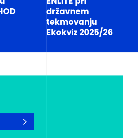
tu
ENLITE pri
HOD
državnem
tekmovanju
Ekokviz 2025/26