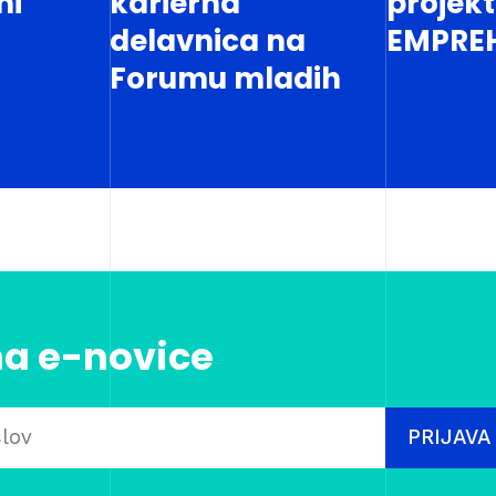
ni
karierna
projek
delavnica na
EMPRE
Forumu mladih
na e-novice
PRIJAVA