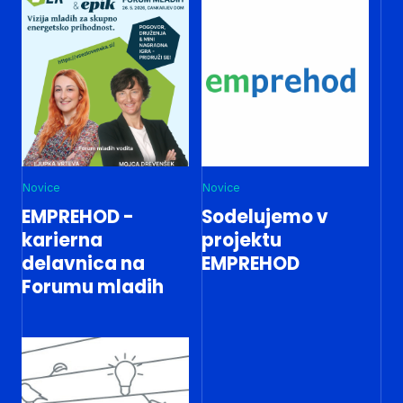
Novice
Novice
EMPREHOD -
Sodelujemo v
karierna
projektu
delavnica na
EMPREHOD
Forumu mladih