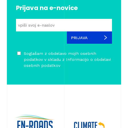
Prijava na e-novice
PRIJAVA
Soglašam z obdelavo mojih osebnih
podatkov v skladu z
Informacijo o obdelavi
osebnih podatkov