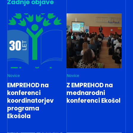
Zadnje objave
Novice
Novice
EMPREHOD na
Z EMPREHOD na
konferenci
mednarodni
koordinatorjev
konferenci Ekošol
programa
Ekošola