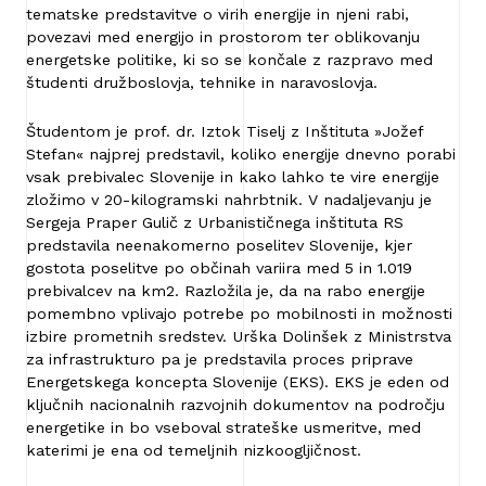
tematske predstavitve o virih energije in njeni rabi,
povezavi med energijo in prostorom ter oblikovanju
energetske politike, ki so se končale z razpravo med
študenti družboslovja, tehnike in naravoslovja.
Študentom je prof. dr. Iztok Tiselj z Inštituta »Jožef
Stefan« najprej predstavil, koliko energije dnevno porabi
vsak prebivalec Slovenije in kako lahko te vire energije
zložimo v 20-kilogramski nahrbtnik. V nadaljevanju je
Sergeja Praper Gulič z Urbanističnega inštituta RS
predstavila neenakomerno poselitev Slovenije, kjer
gostota poselitve po občinah variira med 5 in 1.019
prebivalcev na km2. Razložila je, da na rabo energije
pomembno vplivajo potrebe po mobilnosti in možnosti
izbire prometnih sredstev. Urška Dolinšek z Ministrstva
za infrastrukturo pa je predstavila proces priprave
Energetskega koncepta Slovenije (EKS). EKS je eden od
ključnih nacionalnih razvojnih dokumentov na področju
energetike in bo vseboval strateške usmeritve, med
katerimi je ena od temeljnih nizkoogljičnost.