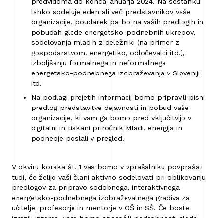
predvidoma do konca januarja 2024. Na sestanku
lahko sodeluje eden ali več predstavnikov vaše
organizacije, poudarek pa bo na vaših predlogih in
pobudah glede energetsko-podnebnih ukrepov,
sodelovanja mladih z deležniki (na primer z
gospodarstvom, energetiko, odločevalci itd.),
izboljšanju formalnega in neformalnega
energetsko-podnebnega izobraževanja v Sloveniji
itd.
Na podlagi prejetih informacij bomo pripravili pisni
predlog predstavitve dejavnosti in pobud vaše
organizacije, ki vam ga bomo pred vključitvijo v
digitalni in tiskani priročnik Mladi, energija in
podnebje poslali v pregled.
V okviru koraka št. 1 vas bomo v vprašalniku povprašali
tudi, če želijo vaši člani aktivno sodelovati pri oblikovanju
predlogov za pripravo sodobnega, interaktivnega
energetsko-podnebnega izobraževalnega gradiva za
učitelje, profesorje in mentorje v OŠ in SŠ. Če boste