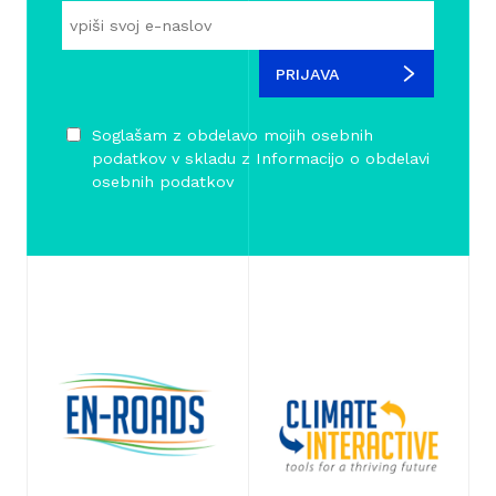
PRIJAVA
Soglašam z obdelavo mojih osebnih
podatkov v skladu z
Informacijo o obdelavi
osebnih podatkov