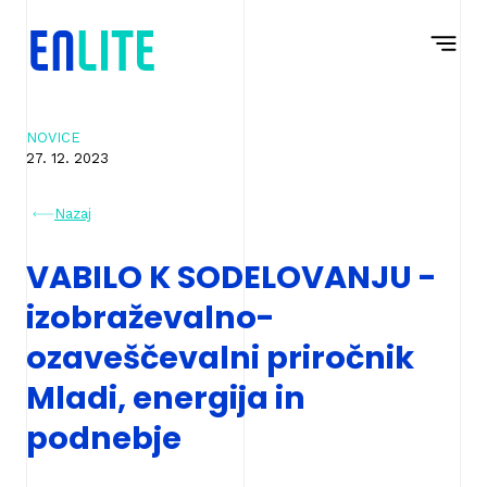
Na
Navigacija
vsebino
NOVICE
27. 12. 2023
Nazaj
VABILO K SODELOVANJU -
izobraževalno-
ozaveščevalni priročnik
Mladi, energija in
podnebje