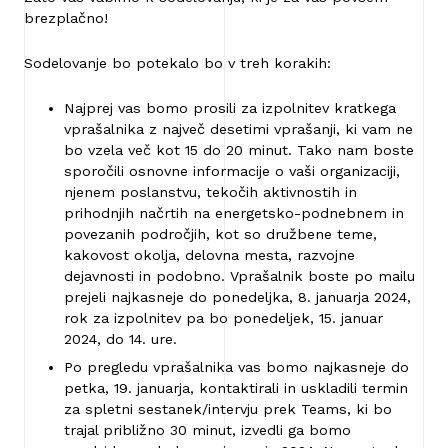
brezplačno!
Sodelovanje bo potekalo bo v treh korakih:
Najprej vas bomo prosili za izpolnitev kratkega
vprašalnika z največ desetimi vprašanji, ki vam ne
bo vzela več kot 15 do 20 minut. Tako nam boste
sporočili osnovne informacije o vaši organizaciji,
njenem poslanstvu, tekočih aktivnostih in
prihodnjih načrtih na energetsko-podnebnem in
povezanih področjih, kot so družbene teme,
kakovost okolja, delovna mesta, razvojne
dejavnosti in podobno. Vprašalnik boste po mailu
prejeli najkasneje do ponedeljka, 8. januarja 2024,
rok za izpolnitev pa bo ponedeljek, 15. januar
2024, do 14. ure.
Po pregledu vprašalnika vas bomo najkasneje do
petka, 19. januarja, kontaktirali in uskladili termin
za spletni sestanek/intervju prek Teams, ki bo
trajal približno 30 minut, izvedli ga bomo