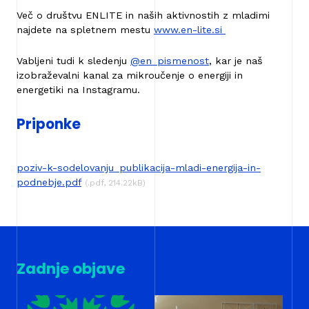
Več o društvu ENLITE in naših aktivnostih z mladimi
najdete na spletnem mestu
www.en-lite.si
Vabljeni tudi k sledenju
@en_pismenost
, kar je naš
izobraževalni kanal za mikroučenje o energiji in
energetiki na Instagramu.
Priponke
poziv-k-sodelovanju_publikacija-mladi-energija-in-
podnebje.pdf
(.pdf, 214.22kB)
Zadnje objave