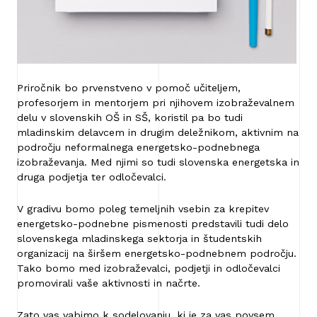
Priročnik bo prvenstveno v pomoč učiteljem,
profesorjem in mentorjem pri njihovem izobraževalnem
delu v slovenskih OŠ in SŠ, koristil pa bo tudi
mladinskim delavcem in drugim deležnikom, aktivnim na
področju neformalnega energetsko-podnebnega
izobraževanja. Med njimi so tudi slovenska energetska in
druga podjetja ter odločevalci.
V gradivu bomo poleg temeljnih vsebin za krepitev
energetsko-podnebne pismenosti predstavili tudi delo
slovenskega mladinskega sektorja in študentskih
organizacij na širšem energetsko-podnebnem področju.
Tako bomo med izobraževalci, podjetji in odločevalci
promovirali vaše aktivnosti in načrte.
Zato vas vabimo k sodelovanju, ki je za vas povsem