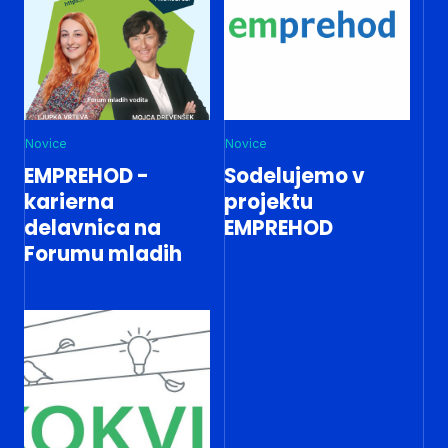
Novice
Novice
EMPREHOD -
Sodelujemo v
karierna
projektu
delavnica na
EMPREHOD
Forumu mladih